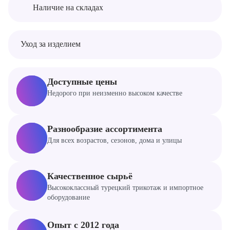
Наличие на складах
Уход за изделием
Доступные цены
Недорого при неизменно высоком качестве
Глажка при
Нельзя отбеливать
Химчистка не
температуре не
разрешена
более 110°C
Разнообразие ассортимента
Для всех возрастов, сезонов, дома и улицы
Нельзя отжимать и
сушить в
стиральной машине
Качественное сырьё
Высококлассный турецкий трикотаж и импортное
оборудование
Опыт с 2012 года